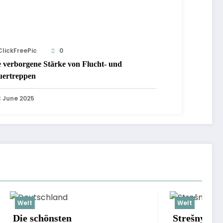
ClickFreePic
0
e verborgene Stärke von Flucht- und
uertreppen
3 June 2025
Welt
Strešný pochôdzny rošt