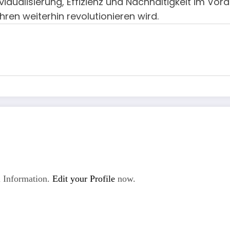
vidualisierung, Effizienz und Nachhaltigkeit im Vord
ren weiterhin revolutionieren wird.
 Information.
Edit your Profile
now.