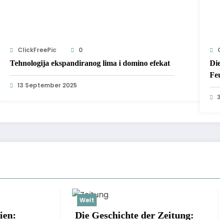
ClickFreePic
0
Tehnologija ekspandiranog lima i domino efekat
Di
Fe
13 September 2025
Welt
eschichte der Zeitung:
Die schönsten