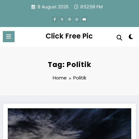
Skip
8 August 2026
8:52:59 PM
to
content
Click Free Pic
Tag: Politik
Home
Politik